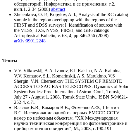
обсерваторий, Информатика и ее применения, т.2,
вып.1, 2-34 (2008)
abstract
Zhelenkova, O. P.; Kopylov, A. I., Analysis of the RC catalog
sample in the region overlapping with the regions of the
FIRST and SDSS surveys: I. Identification of sources with
the VLSS, TXS, NVSS, FIRST, and GB6 catalogs
Astrophysical Bulletin, v. 63, 4, pp.346-356 (2008)
arXiv:0901.2248
Тезисы
V.V. Vitkovskij, A.A. Ivanov, E.I. Kaisina, N.A. Kalinina,
V.V. Komarov, S.L. Komarinskij, A.S. Marukhno, V.S
Shergin, V.N. Chernenkov THE SYSTEM OF REMOTE
ACCESS TO SAO RAS TELESCOPES. Dynamics of Solar
System Bodies: Proc. International Astron. Conf., Tomsk,
July 27 - August 1, 2008, Tomsk State Univ., ISBN 5-94621-
252-4, с.71
Власюк.В.В., Комаров В.В., Фоменко А.Ф., Шергин
В.С. Исследование одной из первых EMCCD CCTV
камер по небесным объектам. "XX Международная
научно-техническая конференция по фотоэлектронике и
приборам ночного видения", М., 2008, с.190-191