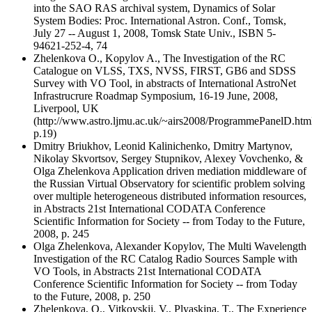
into the SAO RAS archival system, Dynamics of Solar
System Bodies: Proc. International Astron. Conf., Tomsk,
July 27 -- August 1, 2008, Tomsk State Univ., ISBN 5-
94621-252-4, 74
Zhelenkova O., Kopylov A., The Investigation of the RC
Catalogue on VLSS, TXS, NVSS, FIRST, GB6 and SDSS
Survey with VO Tool, in abstracts of International AstroNet
Infrastrucrure Roadmap Symposium, 16-19 June, 2008,
Liverpool, UK
(http://www.astro.ljmu.ac.uk/~airs2008/ProgrammePanelD.htm
p.19)
Dmitry Briukhov, Leonid Kalinichenko, Dmitry Martynov,
Nikolay Skvortsov, Sergey Stupnikov, Alexey Vovchenko, &
Olga Zhelenkova Application driven mediation middleware of
the Russian Virtual Observatory for scientific problem solving
over multiple heterogeneous distributed information resources,
in Abstracts 21st International CODATA Conference
Scientific Information for Society -- from Today to the Future,
2008, p. 245
Olga Zhelenkova, Alexander Kopylov, The Multi Wavelength
Investigation of the RC Catalog Radio Sources Sample with
VO Tools, in Abstracts 21st International CODATA
Conference Scientific Information for Society -- from Today
to the Future, 2008, p. 250
Zhelenkova, O., Vitkovskij, V., Plyaskina, T., The Experience