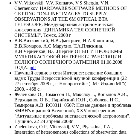
V.V. Vitkovskij, V.V. Komarov, V.S Shergin, V.N.
Chernenkov. HARDWARE/SOFTWARE METHODS OF
GETTING "ON-LINE" IMAGES TO SUPPLY
OBSERVATIONS AT THE 6M OPTICAL BTA
TELESCOPE, Международная астрономическая
конференция "ДИНАМИКА ТЕЛ СОЛНЕЧНОЙ
СИСТЕМЫ", Томск, 2008 г
В.В.Витковский, Н.В.Дмитриев, Н.А.Калинина,
В.В.Комаров, А.С.Марухно, Т.А.Пляскина,
В.Н.Черненков, В.С.Шергин ОПЫТ И ПРОБЛЕМЫ
МУЛЬТИКАСТОВОЙ ИНТЕРНЕТ-ТРАНСЛЯЦИИ
ПОЛНОГО СОЛНЕЧНОГО ЗАТМЕНИЯ 01.08.2008
ГОДА.
pdf
Научный сервис в сети Интернет: решение больших
задач: Труды Всероссийской научной конференции (22-
27 сентября 2008 г., г. Новороссийск). М.: Изд-во МГУ,
2008. - 468 с.
Желенкова О., Томассон П., Макслоу Т., Копылов А.И.,
Верходанов О.В., Парийский Ю.Н., Соболева Н.С.,
Темирова А.В. RC0311+0507: Новые данные и проблема
SMBH's в ранней Вселенной, XXV конференция
"Актуальные проблемы внегалактической астрономии",
Пущино, 22-24 апреля 2008г.
Zhelenkova, O.P., Vitkovskij, V.V., Plyaskina, T.A.,
Integration of heterogeneous collections of observation data