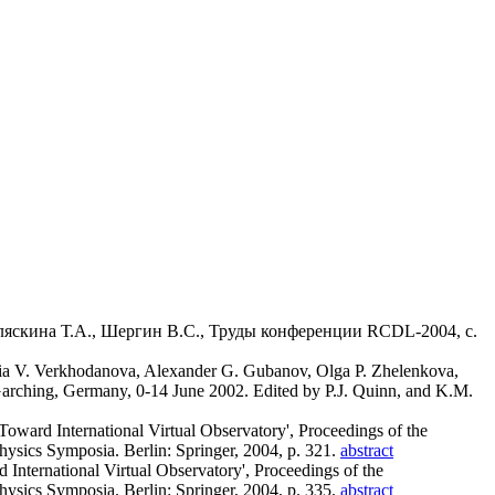
ляскина Т.А., Шергин В.С., Труды конференции RCDL-2004, с.
alia V. Verkhodanova, Alexander G. Gubanov, Olga P. Zhelenkova,
arching, Germany, 0-14 June 2002. Edited by P.J. Quinn, and K.M.
ward International Virtual Observatory', Proceedings of the
ics Symposia. Berlin: Springer, 2004, p. 321.
abstract
nternational Virtual Observatory', Proceedings of the
ics Symposia. Berlin: Springer, 2004, p. 335.
abstract