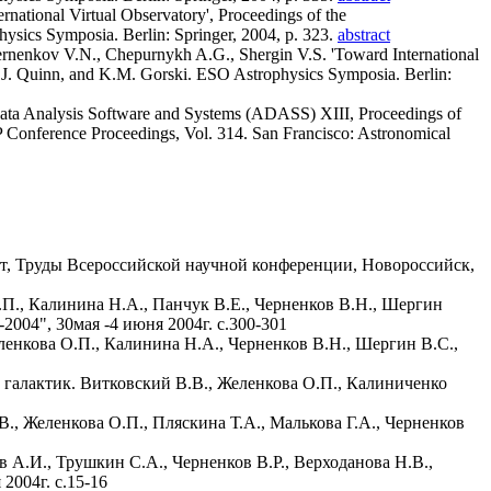
national Virtual Observatory', Proceedings of the
ics Symposia. Berlin: Springer, 2004, p. 323.
abstract
hernenkov V.N., Chepurnykh A.G., Shergin V.S. 'Toward International
J. Quinn, and K.M. Gorski. ESO Astrophysics Symposia. Berlin:
l Data Analysis Software and Systems (ADASS) XIII, Proceedings of
P Conference Proceedings, Vol. 314. San Francisco: Astronomical
т, Труды Всероссийской научной конференции, Новороссийск,
П., Калинина Н.А., Панчук В.Е., Черненков В.Н., Шергин
004", 30мая -4 июня 2004г. с.300-301
енкова О.П., Калинина Н.А., Черненков В.Н., Шергин В.С.,
галактик. Витковский В.В., Желенкова О.П., Калиниченко
 Желенкова О.П., Пляскина Т.А., Малькова Г.А., Черненков
А.И., Трушкин С.А., Черненков В.Р., Верходанова Н.В.,
2004г. с.15-16