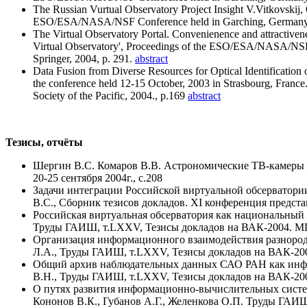
The Russian Vurtual Observatory Project Insight V.Vitkovskij,
ESO/ESA/NASA/NSF Conference held in Garching, Germany, 0-1
The Virtual Observatory Portal. Convenienence and attractiven
Virtual Observatory', Proceedings of the ESO/ESA/NASA/NSF 
Springer, 2004, p. 291.
abstract
Data Fusion from Diverse Resources for Optical Identification
the conference held 12-15 October, 2003 in Strasbourg, Franc
Society of the Pacific, 2004., p.169
abstract
Тезисы, отчёты
Шергин В.С. Комаров В.В. Астрономические ТВ-камеры 
20-25 сентября 2004г., с.208
Задачи интеграции Российской виртуальной обсерватори
В.С., Сборник тезисов докладов. XI конференция предст
Российская виртуальная обсерватория как национальный
Труды ГАИШ, т.LXXV, Тезисы докладов на ВАК-2004. МГУ
Организация информационного взаимодействия разнородн
Л.А., Труды ГАИШ, т.LXXV, Тезисы докладов на ВАК-200
Общий архив наблюдательных данных САО РАН как информ
В.Н., Труды ГАИШ, т.LXXV, Тезисы докладов на ВАК-200
О путях развития информационно-вычислительных систем 
Кононов В.К., Губанов А.Г., Желенкова О.П. Труды ГАИШ