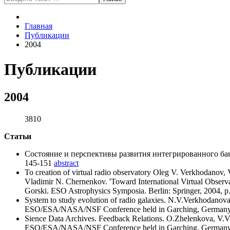
Type 2 or more characters
for results.
Главная
Публикации
2004
Публикации
2004
3810
Статьи
Состояние и перспективы развития интегрированного бан
145-151
abstract
To creation of virtual radio observatory Oleg V. Verkhodanov
Vladimir N. Chernenkov. 'Toward International Virtual Obse
Gorski. ESO Astrophysics Symposia. Berlin: Springer, 2004, p
System to study evolution of radio galaxies. N.V.Verkhodanov
ESO/ESA/NASA/NSF Conference held in Garching, Germany, 0-1
Sience Data Archives. Feedback Relations. O.Zhelenkova, V.Vi
ESO/ESA/NASA/NSF Conference held in Garching, Germany, 0-1