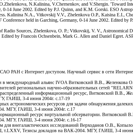
 O.Zhelenkova, N.Kalinina, V.Chernenkov, and V.Shergin. 'Toward Inter
4 June 2002. Edited by P.J. Quinn, and K.M. Gorski. ESO Astrophys
ess. Kalinina N.A., Vitkovskij V.V., Zhelenkova O.P., Kaisina E.I., C
Conference held in Garching, Germany, 0-14 June 2002. Edited by P.
 of Radio Sources, Zhelenkova, O. P.; Vitkovskij, V. V., Astronomica
e. Edited by Francois Ochsenbein, Mark G. Allen and Daniel Egret. AS
САО РАН с Интернет доступом. Научный сервис в сети Интерне
и в международный альянс IVOA Витковский В.В., Желенкова О.
авителей региональных научно-образовательных сетей "RELARN-2
 распределенный информационный ресурс, Витковский В.В., Жел
, ГАИШ, 3-4 июня 2004г. с.17-19
ых астрономических ресурсов для задачи обнаружения далеких 
4. МГУ, ГАИШ, 3-4 июня 2004г. с.17
ационный ресурс виртуальной обсерватории. Витковский В.В.,
4. МГУ, ГАИШ, 3-4 июня 2004г. с.16-17
для внегалактических исследований Верходанов О.В., Копылов 
, т.LXXV, Тезисы докладов на ВАК-2004. МГУ, ГАИШ, 3-4 июня 