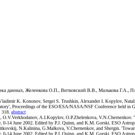
ка данных, Желенкова О.П., Витковский В.В., Малькова Г.А., П
, Vladimir K. Kononov, Sergei S. Trushkin, Alexander I. Kopylov, Nat
rvatory', Proceedings of the ESO/ESA/NASA/NSF Conference held in G
. 318.
abstract
a, O.V.Verkhodanov, A.I.Kopylov, O.P.Zhelenkova, V.N.Chernenkov. 'To
4 June 2002. Edited by P.J. Quinn, and K.M. Gorski. ESO Astrophys
tkovskij, N.Kalinina, G.Malkova, V.Chernenkov, and Shergin. 'Toward I
4 June 2002. Edited by P.J. Quinn, and K.M. Gorski. ESO Astrophys