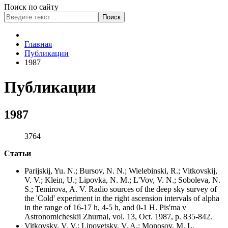
Поиск по сайту
Поиск
Type 2 or more characters
for results.
Главная
Публикации
1987
Публикации
1987
3764
Статьи
Parijskij, Yu. N.; Bursov, N. N.; Wielebinski, R.; Vitkovskij,
V. V.; Klein, U.; Lipovka, N. M.; L'Vov, V. N.; Soboleva, N.
S.; Temirova, A. V. Radio sources of the deep sky survey of
the 'Cold' experiment in the right ascension intervals of alpha
in the range of 16-17 h, 4-5 h, and 0-1 H. Pis'ma v
Astronomicheskii Zhurnal, vol. 13, Oct. 1987, p. 835-842.
Vitkovsky, V. V.; Lipovetsky, V. A.; Monosov, M. L.