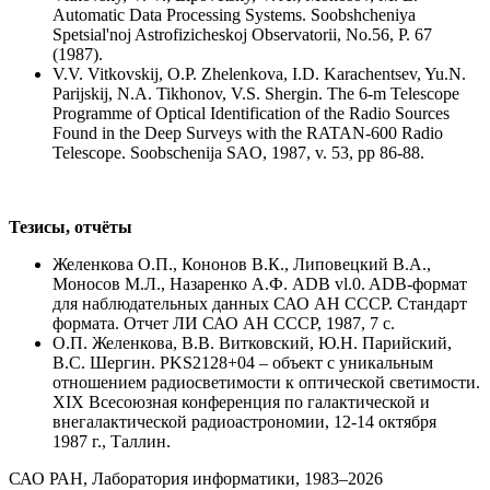
Automatic Data Processing Systems. Soobshcheniya
Spetsial'noj Astrofizicheskoj Observatorii, No.56, P. 67
(1987).
V.V. Vitkovskij, O.P. Zhelenkova, I.D. Karachentsev, Yu.N.
Parijskij, N.A. Tikhonov, V.S. Shergin. The 6-m Telescope
Programme of Optical Identification of the Radio Sources
Found in the Deep Surveys with the RATAN-600 Radio
Telescope. Soobschenija SAO, 1987, v. 53, pp 86-88.
Тезисы, отчёты
Желенкова О.П., Кононов В.К., Липовецкий В.А.,
Моносов М.Л., Назаренко А.Ф. ADB vl.0. ADB-формат
для наблюдательных данных САО АН СССР. Стандарт
формата. Отчет ЛИ САО АН СССР, 1987, 7 с.
О.П. Желенкова, В.В. Витковский, Ю.Н. Парийский,
В.С. Шергин. PKS2128+04 – объект с уникальным
отношением радиосветимости к оптической светимости.
XIX Всесоюзная конференция по галактической и
внегалактической радиоастрономии, 12-14 октября
1987 г., Таллин.
САО РАН, Лаборатория информатики, 1983–2026