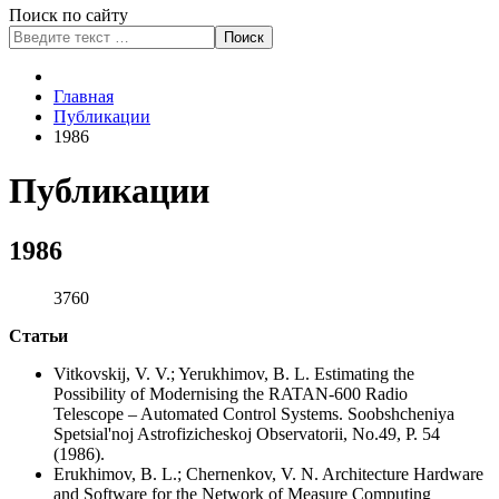
Поиск по сайту
Поиск
Type 2 or more characters
for results.
Главная
Публикации
1986
Публикации
1986
3760
Статьи
Vitkovskij, V. V.; Yerukhimov, B. L. Estimating the
Possibility of Modernising the RATAN-600 Radio
Telescope – Automated Control Systems. Soobshcheniya
Spetsial'noj Astrofizicheskoj Observatorii, No.49, P. 54
(1986).
Erukhimov, B. L.; Chernenkov, V. N. Architecture Hardware
and Software for the Network of Measure Computing